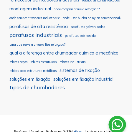
fábrica de barras roscadas
montagem industrial
onde comprar arruela reforçada?
onde comprar fixadores industriais?
onde usar bucha de nylon convencional?
parafusos de alta resistência
parafusos galvanizados
parafusos industriais
parafusos sob medida
para que serve a arruela lisa reforçada?
qual a diferença entre chumbador químico e mecânico
rebites cegos
rebites estruturais
rebites industriais
sistemas de fixação
rebites para estruturas metálicas
soluções em fixação
soluções em fixação industrial
tipos de chumbadores
&cópia; Direitos Autorais 2026
Blog
. Todos os direitos