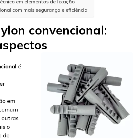
técnico em elementos de fixação
onal com mais segurança e eficiência
ylon convencional:
 aspectos
cional
é
er
ção em
é comum
 outras
is o
o de