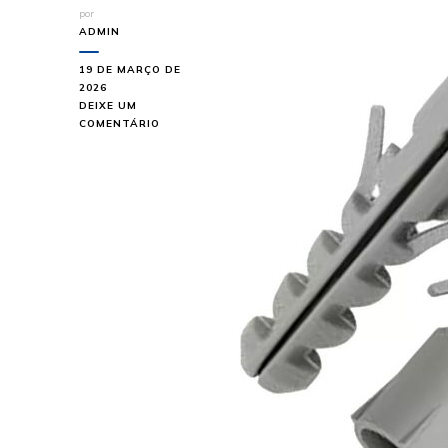
por
ADMIN
19 DE MARÇO DE
2026
DEIXE UM
EM
COMENTÁRIO
ADQUIRA
BUCHA
DE
NYLON
CONVENCIONAL
COM
A
BREVFIXX