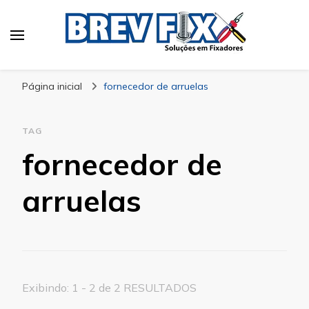
Blog
especialista em fixadores
Página inicial
fornecedor de arruelas
TAG
fornecedor de
arruelas
Exibindo: 1 - 2 de 2 RESULTADOS