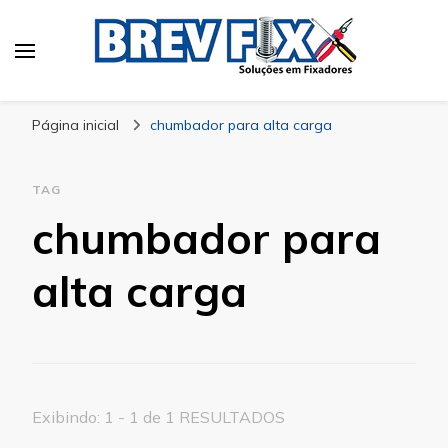
Blog
especialista em fixadores
Página inicial
chumbador para alta carga
TAG
chumbador para
alta carga
Exibindo: 1 - 1 de 1 RESULTADOS