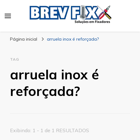
Blog
especialista em fixadores
Página inicial
arruela inox é reforçada?
TAG
arruela inox é
reforçada?
Exibindo: 1 - 1 de 1 RESULTADOS