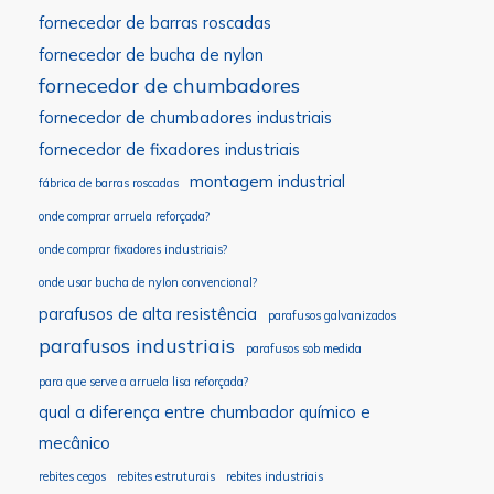
fornecedor de barras roscadas
fornecedor de bucha de nylon
fornecedor de chumbadores
fornecedor de chumbadores industriais
fornecedor de fixadores industriais
montagem industrial
fábrica de barras roscadas
onde comprar arruela reforçada?
onde comprar fixadores industriais?
onde usar bucha de nylon convencional?
parafusos de alta resistência
parafusos galvanizados
parafusos industriais
parafusos sob medida
para que serve a arruela lisa reforçada?
qual a diferença entre chumbador químico e
mecânico
rebites cegos
rebites estruturais
rebites industriais