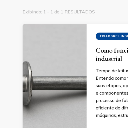
Exibindo: 1 - 1 de 1 RESULTADOS
FIXADORES IND
Como funcio
industrial
Tempo de leitur
Entenda como fu
suas etapas, ap
e componentes 
processo de fab
eficiente de di
máquinas, estr