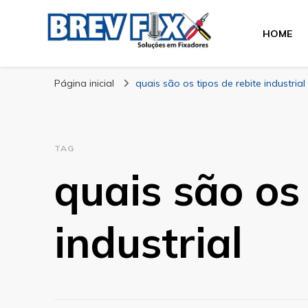
HOME
Blog
especialista em fixadores
Página inicial
quais são os tipos de rebite industrial
TAG
quais são os 
industrial